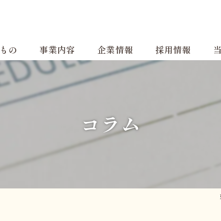
もの
事業内容
企業情報
採用情報
福祉用具サービス
ごあいさつ
働きやすさのポイン
福
用具選びのポイント
企業理念
スタッフの声
デ
コラム
ご利用案内
会社概要
職種紹介
訪
よくあるご質問
施設紹介
会長からのメッセー
居
住宅改修
採用担当者メッセー
求
居宅介護支援
募集要項